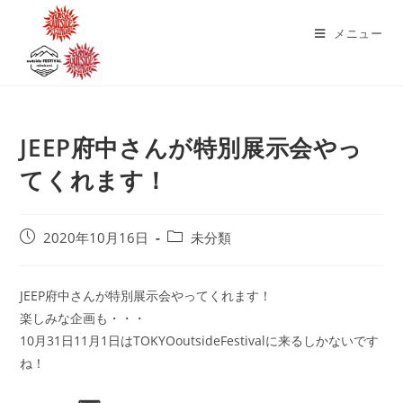
コ
ン
メニュー
テ
ン
ツ
へ
JEEP府中さんが特別展示会やっ
ス
キ
てくれます！
ッ
プ
投
投
2020年10月16日
未分類
稿
稿
公
カ
開
テ
JEEP府中さんが特別展示会やってくれます！
日:
ゴ
楽しみな企画も・・・
リ
10月31日11月1日はTOKYOoutsideFestivalに来るしかないです
ー:
ね！