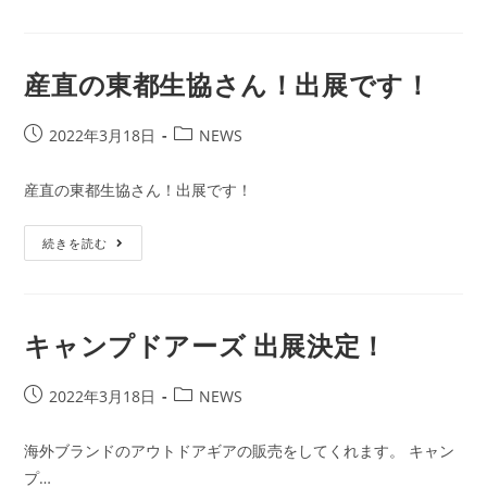
ー:
展
で
す！
産直の東都生協さん！出展です！
投
投
2022年3月18日
NEWS
稿
稿
公
カ
産直の東都生協さん！出展です！
開
テ
日:
ゴ
産
続きを読む
リ
直
ー:
の
東
都
生
協
キャンプドアーズ 出展決定！
さ
ん！
出
投
展
投
2022年3月18日
NEWS
で
稿
稿
す！
公
カ
海外ブランドのアウトドアギアの販売をしてくれます。 キャン
開
テ
プ…
日:
ゴ