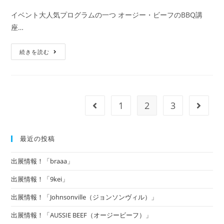
募
集
公
カ
イベント大人気プログラムの一つ オージー・ビーフのBBQ講
開
テ
座…
日:
ゴ
リ
オ
ー:
続きを読む
ー
ジ
ー・
ビ
ー
フ
の
1
2
3
前のページヘ
次のペ
BBQ
講
座
を
実
最近の投稿
施
し
ま
出展情報！「braaa」
す！
出展情報！「9kei」
出展情報！「Johnsonville（ジョンソンヴィル）」
出展情報！「AUSSIE BEEF（オージービーフ）」