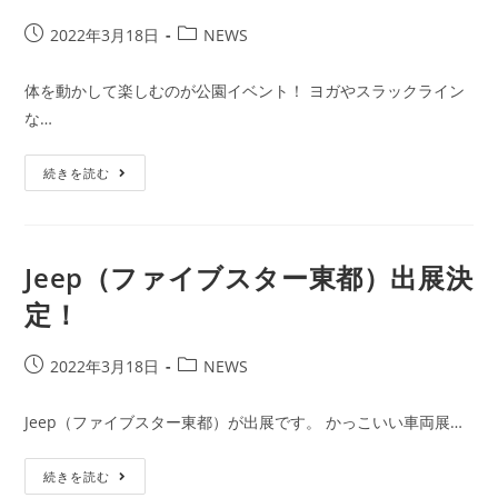
投
投
2022年3月18日
NEWS
稿
稿
公
カ
体を動かして楽しむのが公園イベント！ ヨガやスラックライン
開
テ
な…
日:
ゴ
リ
PARKERS
ー:
続きを読む
TOKYO
が
イ
ベ
ン
ト
Jeep（ファイブスター東都）出展決
を
盛
定！
り
上
げ
て
投
投
2022年3月18日
NEWS
く
稿
稿
れ
ま
公
カ
Jeep（ファイブスター東都）が出展です。 かっこいい車両展…
す！
開
テ
日:
ゴ
Jeep（フ
続きを読む
リ
ァ