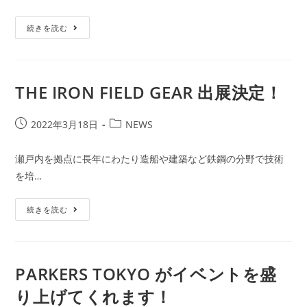
リ
キ
ー:
続きを読む
ャ
ン
プ
ド
ア
ー
THE IRON FIELD GEAR 出展決定！
ズ
出
展
投
決
投
2022年3月18日
NEWS
定！
稿
稿
公
カ
瀬戸内を拠点に長年にわたり造船や建築など鉄鋼の分野で技術
開
テ
を培…
日:
ゴ
リ
THE
ー:
続きを読む
IRON
FIELD
GEAR
出
展
決
PARKERS TOKYO がイベントを盛
定！
り上げてくれます！