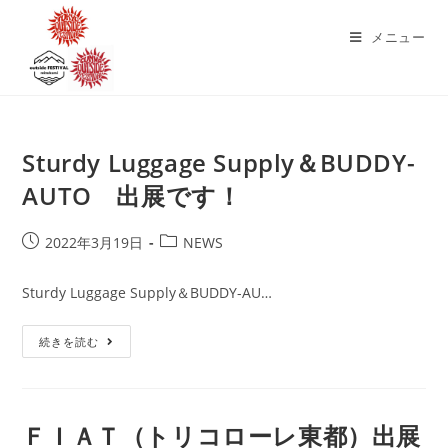
コ
ン
メニュー
テ
ン
ツ
へ
Sturdy Luggage Supply＆BUDDY-
ス
キ
AUTO 出展です！
ッ
プ
投
投
2022年3月19日
NEWS
稿
稿
公
カ
Sturdy Luggage Supply＆BUDDY-AU…
開
テ
日:
ゴ
Sturdy
続きを読む
リ
Luggage
ー:
Supply
＆
BUDDY-
AUTO
出
ＦＩＡＴ（トリコローレ東都）出展
展