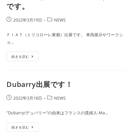
で
です。
す！
投
投
2022年3月19日
NEWS
稿
稿
公
カ
ＦＩＡＴ（トリコローレ東都）出展です。 車両展示やワークシ
開
テ
ョ…
日:
ゴ
リ
Ｆ
ー:
続きを読む
Ｉ
Ａ
Ｔ
（ト
リ
コ
Dubarry出展です！
ロ
ー
レ
投
東
投
2022年3月18日
NEWS
都）
稿
稿
出
公
展
カ
“Dubarry/デュバリー”の由来はフランスの貴婦人-Ma…
で
開
テ
す。
日:
ゴ
Dubarry
続きを読む
リ
出