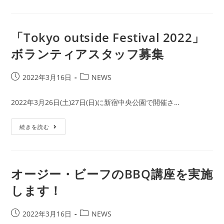
ー:
イ
ブ
ス
タ
ー
「Tokyo outside Festival 2022」
東
都）
ボランティアスタッフ募集
出
展
決
定！
投
投
2022年3月16日
NEWS
稿
稿
公
カ
2022年3月26日(土)27日(日)に新宿中央公園で開催さ…
開
テ
日:
ゴ
「Tokyo
続きを読む
リ
Outside
ー:
Festival
2022」
ボ
ラ
ン
オージー・ビーフのBBQ講座を実施
テ
ィ
します！
ア
ス
タ
ッ
投
投
2022年3月16日
NEWS
フ
稿
稿