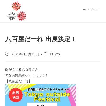
コ
ン
メニュー
テ
ン
ツ
へ
八百屋だーれ 出展決定！
ス
キ
ッ
投
投
2023年10月19日
NEWS
プ
稿
稿
公
カ
開
テ
顔が見える八百屋さん
日:
ゴ
旬なお野菜をゲットしよう！
リ
【八百屋だーれ】
ー: