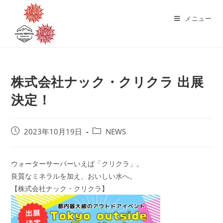
コ
ン
メニュー
テ
ン
ツ
へ
株式会社ナック・クリクラ 出展
ス
キ
決定！
ッ
プ
投
投
2023年10月19日
NEWS
稿
稿
公
カ
開
テ
ウォーターサーバーいえば「クリクラ」。
日:
ゴ
良質なミネラルを加え、おいしい水へ。
リ
【株式会社ナック・クリクラ】
ー: