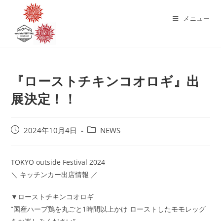
コ
ン
メニュー
テ
ン
ツ
へ
『ローストチキンコオロギ』出
ス
キ
展決定！！
ッ
プ
投
投
2024年10月4日
NEWS
稿
稿
公
カ
開
テ
TOKYO outside Festival 2024
日:
ゴ
＼ キッチンカー出店情報 ／
リ
ー:
▼ローストチキンコオロギ
”国産ハーブ鶏を丸ごと1時間以上かけ ローストしたモモレッグ