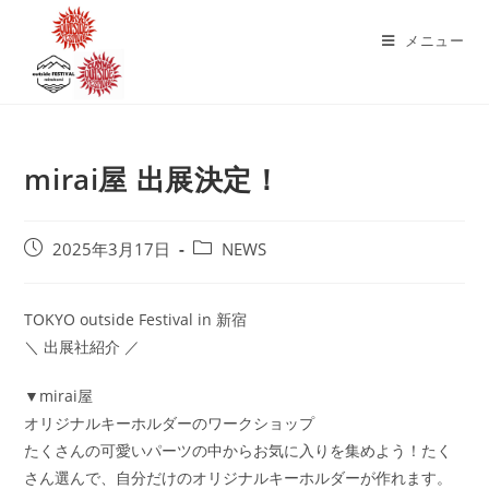
コ
ン
メニュー
テ
ン
ツ
へ
mirai屋 出展決定！
ス
キ
ッ
投
投
2025年3月17日
NEWS
プ
稿
稿
公
カ
開
テ
TOKYO outside Festival in 新宿
日:
ゴ
＼ 出展社紹介 ／
リ
ー:
▼mirai屋
オリジナルキーホルダーのワークショップ
たくさんの可愛いパーツの中からお気に入りを集めよう！たく
さん選んで、自分だけのオリジナルキーホルダーが作れます。