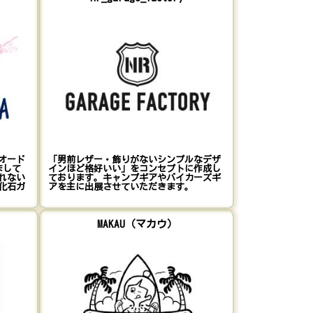
オード
「男前レザー・飾りがないシンプルなデザ
まして
インほど格好いい」をコンセプトに作成し
れない
ております。キャンプギアやバイカーズギ
化石ガ
アを主に出展させていただきます。
MAKAU（マカウ）