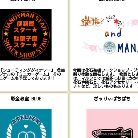
『シューティングダイナソー』 ②当
今回は化石発掘ワークショップ・ジ
ジナルの『ミニカーゲーム』 その
割り体験を開催します。 物販とし
ニゲームも予定しております‼︎
は、マルシェでは滅多にお目にかか
化石や隕石と、化石アクセサリー・
チャなど、珍しいものもあります
彫金教室 BLUE
ぎゃりぃぱちぱち