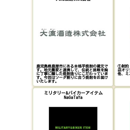
鹿児島県鹿屋市にある本格芋焼酎の蔵元で
①射的
す。地元農家と連携して、伝統と挑戦を胸
店オリ
に丁寧に醸した焼酎造りにこだわっていま
他、ミ
す。今回はソーダ割りに合う焼酎をお届け
いたします。
ミリタリー&バイカーアイテム
NaGaTaYa