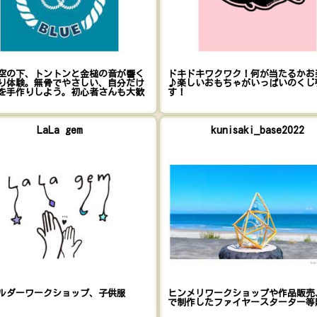
空の下、トントンと金槌の音が響く
ドキドキワクワク！何が当たるかお
り体験。無骨でやさしい、自分だけ
♪楽しいおもちゃがいっぱいのくじ
を手作りしよう。初心者さんも大歓
す！
LaLa gem
kunisaki_base2022
ルダーワークショップ、子供服
ヒンメリワークショップや作品販売
で制作したファイヤースターター等